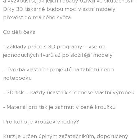
a vyzkouší si, jak jejich nápady ožívají ve skutečnosti.
Díky 3D tiskárně budou moci vlastní modely
převést do reálného světa.
Co děti čeká:
- Základy práce s 3D programy – vše od
jednoduchých tvarů až po složitější modely
- Tvorba vlastních projektů na tabletu nebo
notebooku
- 3D tisk – každý účastník si odnese vlastní výrobek
- Materiál pro tisk je zahrnut v ceně kroužku
Pro koho je kroužek vhodný?
Kurz je určen úplným začátečníkům, doporučený