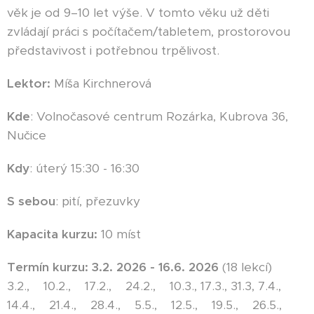
věk je od 9–10 let výše. V tomto věku už děti
zvládají práci s počítačem/tabletem, prostorovou
představivost i potřebnou trpělivost.
Lektor:
Míša Kirchnerová
Kde
: Volnočasové centrum Rozárka, Kubrova 36,
Nučice
Kdy
: úterý 15:30 - 16:30
S sebou
: pití, přezuvky
Kapacita kurzu:
10 míst
Termín kurzu: 3
.2. 2026 - 16.6. 2026
(18 lekcí)
3.2., 10.2., 17.2., 24.2., 10.3., 17.3., 31.3, 7.4.,
14.4., 21.4., 28.4., 5.5., 12.5., 19.5., 26.5.,