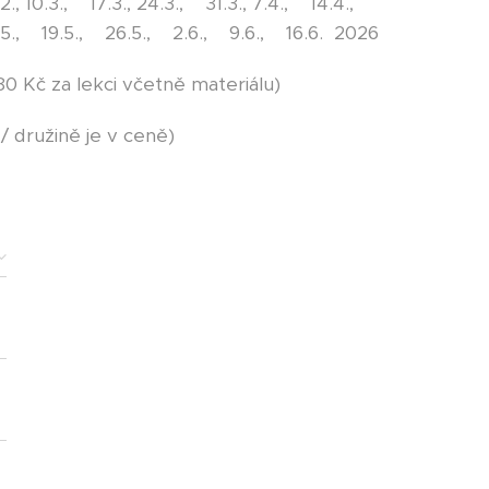
., 10.3., 17.3., 24.3., 31.3., 7.4., 14.4.,
.5., 19.5., 26.5., 2.6., 9.6., 16.6. 2026
0 Kč za lekci včetně materiálu)
/ družině je v ceně)