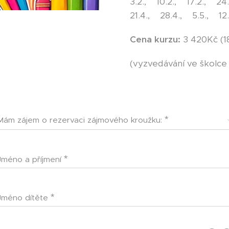
3.2., 10.2., 17.2., 24.2
21.4., 28.4., 5.5., 12
Cena kurzu:
3 420Kč (18
(vyzvedávání ve školce 
Mám zájem o rezervaci zájmového kroužku:
Jméno a příjmení
Jméno dítěte