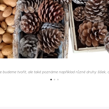
e budeme tvořit, ale také poznáme například různé druhy šišek, oř