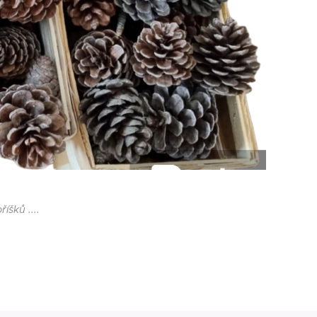
íšků ....