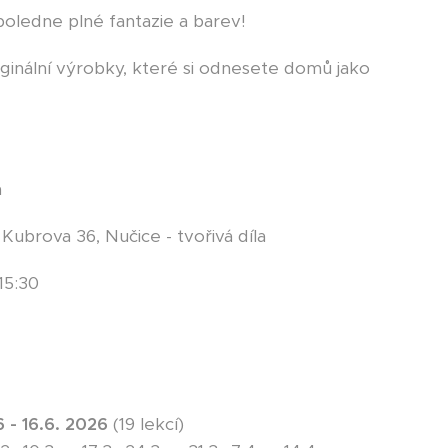
dpoledne plné fantazie a barev!
ginální výrobky, které si odnesete domů jako
á
Kubrova 36, Nučice - tvořivá díla
15:30
y
6
- 16.6. 2026
(19 lekcí)