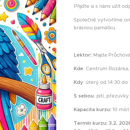
Přijďte si s námi užít o
Společně vytvoříme ori
krásnou památku.
Lektor:
Majda Průchov
Kde
: Centrum Rozárka, 
Kdy
: úterý od 14:30 do 
S sebou
: pití, přezuvk
Kapacita kurzu:
10 míst
Termín kurzu: 3.2. 202