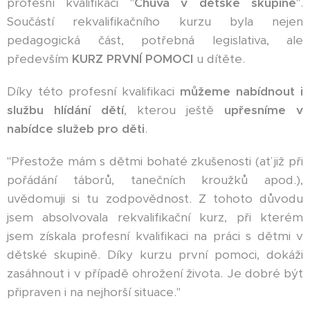
profesní kvalifikaci "
Chůva v dětské skupině
".
Součástí rekvalifikačního kurzu byla nejen
pedagogická část, potřebná legislativa, ale
především
KURZ PRVNÍ POMOCI
u dítěte.
Díky této profesní kvalifikaci
můžeme nabídnout i
službu hlídání dětí
, kterou ještě
upřesníme v
nabídce služeb pro děti
.
"Přestože mám s dětmi bohaté zkušenosti (ať již při
pořádání táborů, tanečních kroužků apod.),
uvědomuji si tu zodpovědnost. Z tohoto důvodu
jsem absolvovala rekvalifikační kurz, při kterém
jsem získala profesní kvalifikaci na práci s dětmi v
dětské skupině. Díky kurzu první pomoci, dokáži
zasáhnout i v případě ohrožení života. Je dobré být
připraven i na nejhorší situace."