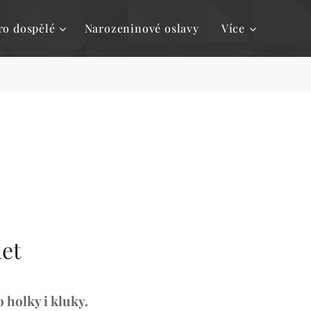
ro dospělé
Narozeninové oslavy
Více
let
 holky i kluky.