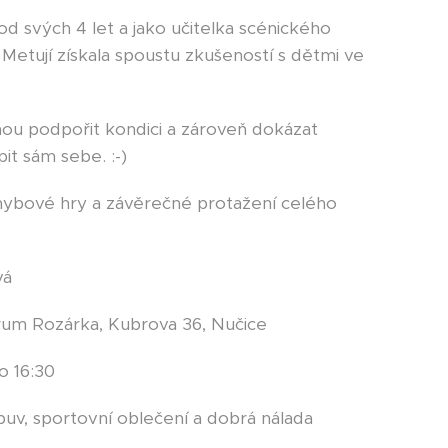
od svých 4 let a jako učitelka scénického
Metují získala spoustu zkušeností s dětmi ve
ou podpořit kondici a zároveň dokázat
it sám sebe. :-)
ybové hry a závěrečné protažení celého
vá
trum Rozárka, Kubrova 36, Nučice
o 16:30
obuv, sportovní oblečení a dobrá nálada