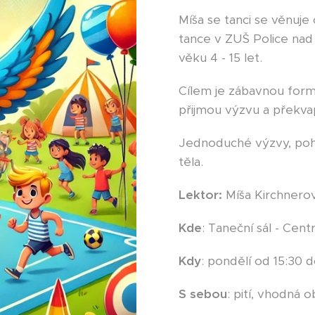
Míša se tanci se věnuje 
tance v ZUŠ Police nad 
věku 4 - 15 let.
Cílem je zábavnou form
přijmou výzvu a překvap
Jednoduché výzvy, poh
těla.
Lektor:
Míša Kirchnero
Kde
: Taneční sál - Cen
Kdy
: pondělí od 15:30 d
S sebou
: pití, vhodná 